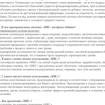
ень тяжело. Оптимально: на основе собственного опыта применения – но не все подряд 
ебовать у изготовителей объяснений сущности функционирования добавок, прислушиват
обходимо разобраться самому в функциональной сущности добавки: металлах, цеолитах,
ли изготовитель не дает исчерпывающей информации, ссылаясь на секретность, то необ
бавки. На наш взгляд, наличие минерал-каталитической системы обеспечивает регулиро
мосорбции, химических и холодного ядерного синтеза.
1.
В чем принципиальное отличие «МКС» от других добавок?
ринципиальное отличие включает:
 наличие платиноидов минерального происхождения: редкоземельных, щелочноземельн
мических элементов с привитыми цис-, транс-лигандами, в качестве активных центров;
связывание протонов путем стабилизации энергетического колебательного контура элек
снижение парциального давления атомарного водорода в подповерхностном слое контакт
требления в процессе синтеза в зоне трения;
 формирование на поверхностях трения эпитаксиальной пленки, способной выдерживать
ергетической активации, что сглаживает круто падающую характеристику трения.
2.
В каких случаях можно использовать «МКС»?
елесообразно применять «МКС» на любой стадии жизни автомобиля: приработочной, обк
еобходимо помнить, что «МКС» при ремонтах может обеспечить «замораживание» и леч
ельзя восстановить механически разрушенную деталь, например, скол зуба шестерни).
3.
С каким маслом можно использовать «МКС»?
 любым качественным маслом, производимым на заводах в соответствии с утвержденны
словиями и рекомендованными для Вашего автомобиля. При выпадении в осадок каких
емент обеспечивает необходимую фильтрацию. Эксплуатационщик должен знать, что отл
апример, диолы, полиолы (спирты), сложные эфиры и кремнийсодержащие, в основном, в
исления).
4.
Как применять «МКС»?
ассмотрим два варианта применения «МКС».