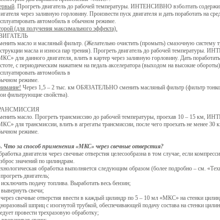
ервый
. Прогреть двигатель до рабочей температуры. ИНТЕНСИВНО взболтать содержим
игателя через заливную горловину. Произвести пуск двигателя и дать поработать на сред
ксплуатировать автомобиль в обычном режиме.
торой (для получения максимального эффекта).
ВИГАТЕЛЬ
менить масло и масляный фильтр. (Желательно очистить (промыть) смазочную систему 
еструкции масла и износа пар трения). Прогреть двигатель до рабочей температуры. 
КC» для данного двигателя, влить в картер через заливную горловину. Дать поработать
стоте, с периодическим нажатием на педаль акселератора (выходом на высокие обороты),
сплуатировать автомобиль в
бычном режиме.
нимание!
Через 1,5 – 2 тыс. км ОБЯЗАТЕЛЬНО сменить масляный фильтр (фильтр тонкой 
вои фильтрующие свойства).
РАНСМИССИЯ
менить масло. Прогреть трансмиссию до рабочей температуры, проехав 10 – 15 км, И
КС» для трансмиссии, влить в агрегаты трансмиссии, после чего проехать не менее 30 
бычном режиме.
5.
Что за способ применения «МКС» через свечные отверстия?
работка двигателя через свечные отверстия целесообразна в том случае, если компресс
зброс значений по цилиндрам.
ехнологическая обработка выполняется следующим образом (более подробно – см. «Тех
 прогреть двигатель;
 исключить подачу топлива. Выработать весь бензин;
 вывернуть свечи;
 через свечные отверстия ввести в каждый цилиндр по 5 – 10 мл «МКС» на стенки цилин
дноразовый шприц с изогнутой трубкой, обеспечивающей подачу состава на стенки цили
едует провести трехразовую обработку;