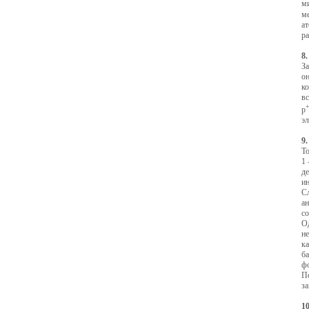
м
ме
ат
р
8
За
он
ко
вс
p
эл
9
То
1 
д
и
С
а
со
Од
не
ка
ба
ф
П
з
1