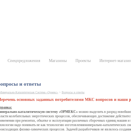
Спецпредложения
Магазины
Проекты
Интернет-магази
опросы и ответы
Минерально-Каталитическая Система «Ормекс»
>
Вопросы и ответы
еречень основных заданных потребителями МКС вопросов и наши р
правка:
инерально-каталитическую систему «ОРМЕКС»
можно выделить в разряд новейши
бласти колебательных энергетических процессов, обеспечивающих достижение действите
рименении при ремонтах, обкатке и эксплуатации различных сборочных единиц машин и
ехнологии надо понимать не как технологию изготовленияминерально-каталитических 
оисходящих физико-химических процессов. Задачей разработчиков не являлось создание