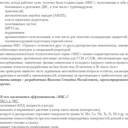
вестно, всегда работает хуже, поэтому была создана серия «МКС», включающая в себя 
бензиновых и дизельных ДВС, в том числе с турбонаддувом;
трансмиссий;
автоматических коробок передач (АКПП);
класса червячных редукторов;
золотниковых систем;
ШРУСов;
подшипников;
промышленного использования, в том числе для смазочно-охлаждающих жидкостей;
топливовоздушной подготовки горючей смеси.
озданные МКС «Ормекс» отличаются друг от друга дисперсностью компонентов, химико
лебательных контуров и специальной рецептурой.
ано-пикомультиплетную технологическую серию «МКС» можно охарактеризовать как ми
ротивозадирные, противоокислительные системы для ГСМ и СОЖ, обеспечивающие заран
емосорбционные, химические, физико-химические и холодного ядерного синтеза процес
азанные технологии разработаны на базе более чем 20 патентов и 30 «know-how».
иже приведены наиболее часто задаваемые автолюбителями вопросы и ответы, касающие
идравлики и явлений и закономерностей, влияющих на протекающие в трибосистемах про
тветы автора – разработчика
Яковлева Геннадия Михайловича
, зарегистрированн
орумах.
.
В чем заключается эффективность «МКС»?
МКС» в ДВС:
увеличивает КПД, мощность и ресурс;
повышает и выравнивает давление в конце такта сжатия (компрессию);
легирует и дисперсионно упрочняет поверхности трения W, Mo, Co, Nb, Ta, Zr, Hf и др
вышение износостойкости при восстановлении поврежденных поверхностей деталей в па
экономит топливо и смазку;
снижает токсичность отработавших газов;