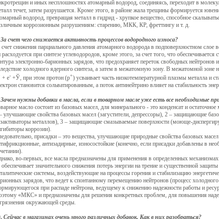
икротрещин и иных несплошностях атомарный водород, соединяясь, переходит в молек
талл течет, затем разрушается. Кроме этого, в районе жала трещины формируется ювени
омарный водород, превращая металл в гидрид - хрупкое вещество, способное скалыватьс
азличным коррозионным разрушениям: старению, МКК, КР, фреттингу и т. д.
.
За счет чего снижается активность процессов водородного износа?
 счет снижения парциального давления атомарного водорода в подповерхностном слое вс
 расходуется при синтезе углеводородов, кроме этого, за счет того, что обеспечивается
нтура электронно-барионных зарядов, что предохраняет переток свободных нейтронов 
ледствие холодного ядерного синтеза, а затем в межатомную зону. В межатомной зоне н
+
-
+
+ e
+Ў, при этом протон (р
) усваивает часть низкотемпературной плазмы металла и 
ектрон становится сольватированным, а поток антинейтрино влияет на стабильность энер
.
Зачем нужны добавки в масла, если в товарном масле уже есть все необходимые пр
варное масло состоит из базовых масел, для минерального - это конденсат и остаточное
– улучшающие свойства базовых масел (загустители, депрессоры), 2 – защищающие баз
езактиваторы металлов), 3 – защищающие смазываемые поверхности (моюще-диспергир
нгибиторы коррозии).
ледовательно, присадки – это вещества, улучшающие природные свойства базовых масе
нтифрикционные, антизадирные, износостойкие (конечно, если присадки добавлены в не
четании).
нако, во-первых, все масла предназначены для применения в определенных механизмах б
 обеспечивает значительного снижения потерь энергии на трение и существенной защиты 
талитические системы, воздействующие на процессы горения и стабилизацию энергетиче
рионных зарядов, что ведет к спонтанному перемещению нейтронов (процесс холодного 
ормирующегося при распаде нейтрона, ведущему к снижению надежности работы и ресу
оэтому «МКС» и предназначены для решения конкретных проблем, для повышения надеж
агрязнения окружающей среды.
0.
Сейчас в магазинах очень много различных добавок. Как в них разобраться?