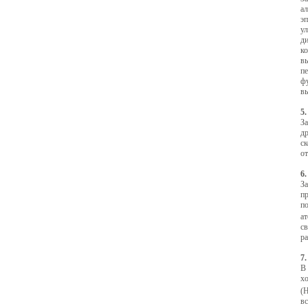
ал
э
у
д
к
вы
пе
ф
в
5
За
др
ск
от
6
За
пр
п
а
с
ра
7
В 
х
(
вс