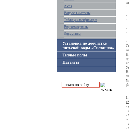
из
Акты
·
·
Вопросы и ответы
·
Таблица класификации
·
·
Видеоматериалы
·
·
Документы
·
·
Установка по доочистке
С
питьевой воды «Снежинка»
ко
Н
Теплые полы
п
Патенты
х
Ук
Н
г
О
ф
1
«
- 
- 
- 
по
- 
- 