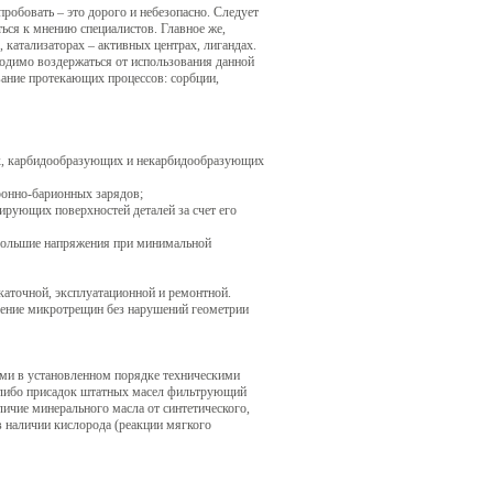
пробовать – это дорого и небезопасно. Следует
ься к мнению специалистов. Главное же,
 катализаторах – активных центрах, лигандах.
ходимо воздержаться от использования данной
вание протекающих процессов: сорбции,
ых, карбидообразующих и некарбидообразующих
тронно-барионных зарядов;
ирующих поверхностей деталей за счет его
 большие напряжения при минимальной
аточной, эксплуатационной и ремонтной.
ение микротрещин без нарушений геометрии
ми в установленном порядке техническими
-либо присадок штатных масел фильтрующий
ичие минерального масла от синтетического,
 наличии кислорода (реакции мягкого