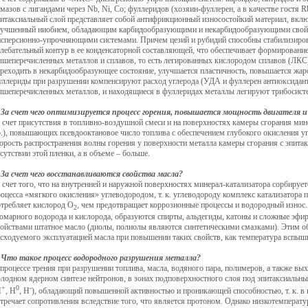
мазов с лигандами через Nb, Ni, Co; фуллеридов (хозяин-фуллерен, а в качестве гостя
питаксиальный слой представляет собой антифрикционный износостойкий материал, вклю
лучшенный ниобием, обладающим карбидообразующими и некарбидообразующими свой
исперсионно-упрочняющими системами. Причем цезий и рубидий способны стабилизиров
олебательный контур в ее конденсаторной составляющей, что обеспечивает формирован
шеперечисленных металлов и сплавов, то есть легированных кислородом сплавов (ЛКС).
реходить в некарбидообразующее состояние, улучшается пластичность, повышается жар
уллериды при разрушении компенсируют расход углерода (УДА и фуллерен антиоксидан
ышеперечисленных металлов, и находящиеся в фуллеридах металлы легируют трибосист
.
За счет чего оптимизируется процесс горения, повышается мощность двигателя 
 счет присутствия в топливно-воздушной смеси и на поверхностях камеры сгорания мин
.), повышающих псевдооктановое число топлива с обеспечением глубокого окисления угле
орость распространения волны горения у поверхности металла камеры сгорания с эпита
сутствии этой пленки, а в объеме – больше.
.
За счет чего восстанавливаются свойства масла?
 счет того, что на внутренней и наружной поверхностях минерал-катализатора сорбируе
оцесса «мягкого окисления» углеводородом, т. к. углеводороду комплекс катализатора п
отребляет кислород О
, чем предотвращает коррозионные процессы и водородный износ. П
2
томарного водорода и кислорода, образуются спирты, альдегиды, катоны и сложные э
войствами штатное масло (диолы, полиолы являются синтетическими смазками). Этим об
сходуемого эксплуатацией масла при повышении таких свойств, как температура вспыш
.
Что такое процесс водородного разрушения металла?
процессе трения при разрушении топлива, масла, водяного пара, полимеров, а также вых
олодном ядерном синтезе нейтронов, в зонах подповерхностного слоя под эпитаксиальн
+
0
-
Н
, Н
, Н
), обладающий повышенной активностью и проникающей способностью, т. к. в 
тречает сопротивления вследствие того, что является протоном. Однако низкотемперату