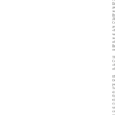
П
дв
э
В
Д
С
д
«М
ча
эк
о
В
с
Т
С
«М
о
1
Об
ра
Т
а)
б)
в)
г)
о
сл