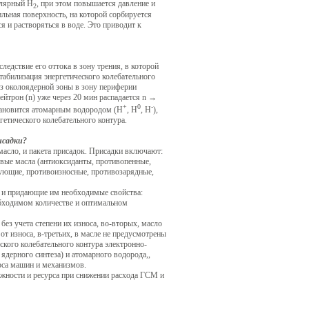
улярный Н
, при этом повышается давление и
2
льная поверхность, на которой сорбируется
я и растворяться в воде. Это приводит к
ледствие его оттока в зону трения, в которой
 стабилизация энергетического колебательного
из околоядерной зоны в зону периферии
ейтрон (n) уже через 20 мин распадается n →
+
0
-
становится атомарным водородом (Н
, Н
, Н
),
гетического колебательного контура.
исадки?
 масло, и пакета присадок. Присадки включают:
овые масла (антиоксиданты, противопенные,
ующие, противоизносные, противозарядные,
л и придающие им необходимые свойства:
обходимом количестве и оптимальном
ез учета степени их износа, во-вторых, масло
от износа, в-третьих, в масле не предусмотрены
ского колебательного контура электронно-
ядерного синтеза) и атомарного водорода,,
рса машин и механизмов.
ности и ресурса при снижении расхода ГСМ и