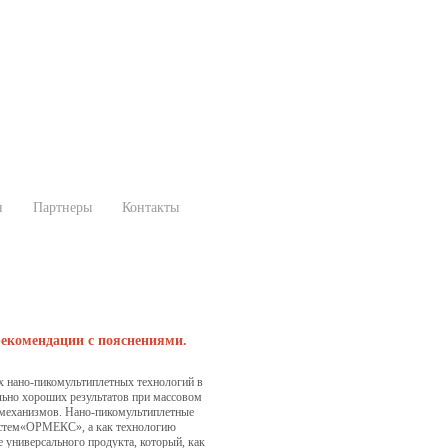
н
Партнеры
Контакты
екомендации с пояснениями.
х нано-пикомультиплетных технологий в
льно хороших результатов при массовом
 механизмов. Нано-пикомультиплетные
систем«ОРМЕКС», а как технологию
 универсального продукта, который, как