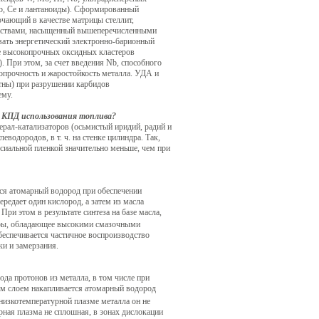
 Rb, Cе и лантаноиды). Сформированный
чающий в качестве матрицы стеллит,
ствами, насыщенный вышеперечисленными
ать энергетический электронно-барионный
ие высокопрочных оксидных кластеров
 При этом, за счет введения Nb, способного
опрочность и жаростойкость металла. УДА и
тны) при разрушении карбидов
ему.
и КПД использования топлива?
ерал-катализаторов (осьмистый иридий, радий и
водородов, в т. ч. на стенке цилиндра. Так,
ксиальной пленкой значительно меньше, чем при
тся атомарный водород при обеспечении
ередает один кислород, а затем из масла
ри этом в результате синтеза на базе масла,
фиры, обладающее высокими смазочными
еспечивается частичное воспроизводство
ки и замерзания.
ода протонов из металла, в том числе при
ым слоем накапливается атомарный водород
низкотемпературной плазме металла он не
рная плазма не сплошная, в зонах дислокации