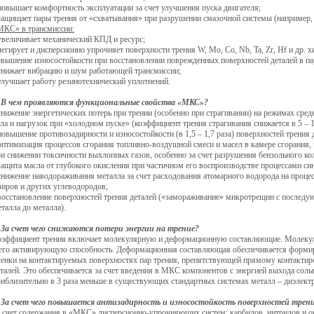
повышает комфортность эксплуатации за счет улучшения пуска двигателя;
защищает пары трения от «схватывания» при разрушении смазочной системы (например,
МКС» в трансмиссии:
увеличивает механический КПД и ресурс;
легирует и дисперсионно упрочняет поверхности трения W, Mo, Co, Nb, Ta, Zr, Hf и др
вышение износостойкости при восстановлении поврежденных поверхностей деталей в па
 снижает вибрацию и шум работающей трансмиссии;
улучшает работу резинотехнический уплотнений.
.
В чем проявляются функциональные свойства «МКС»?
снижение энергетических потерь при трении (особенно при страгивании) на режимах сре
ла и нагрузок при «холодном пуске» (коэффициент трения страгивания снижается в 5 – 1
повышение противозадирности и износостойкости (в 1,5 – 1,7 раза) поверхностей трения 
оптимизация процессов сгорания топливно-воздушной смеси и масел в камере сгорания
и снижении токсичности выхлопных газов, особенно за счет разрушения бензольного ко
защита масла от глубокого окисления при частичном его воспроизводстве процессами син
снижение наводораживания металла за счет расходования атомарного водорода на проце
иров и других углеводородов;
 восстановление поверхностей трения деталей («замораживание» микротрещин с послед
талла до металла).
.
За счет чего снижаются потери энергии на трение?
оэффициент трения включает молекулярную и деформационную составляющие. Молекул
 его активирующую способность. Деформационная составляющая обеспечивается форми
ленки на контактируемых поверхностях пар трения, препятствующей прямому контакти
талей. Это обеспечивается за счет введения в МКС компонентов с энергией выхода соль
риблизительно в 3 раза меньше в существующих стандартных системах металл – диэлек
.
За счет чего повышается антизадирность и износостойкость поверхностей трен
а счет содержания в «МКС» дисперсионно-упрочняющих систем: карбидов, нитридов и о