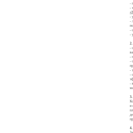
- 
- 
«
- 
- 
по
-
- 
2
- 
ва
- 
- 
пр
- 
- 
эф
-
ме
3
К
и
п
де
п
4
З