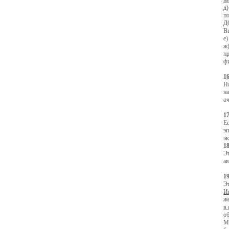
не
д
по
ДО
Вв
е
ж)
п
фи
1
Н
на
оч
1
Ес
э
э
1
Эт
ав
1
Эт
И
же
в
о
Мо