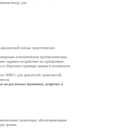
номенклатуру для:
-физической связью энергетических
нерально-каталитические противоизносные,
ее заданное воздействие на сорбционные,
сы в сборочных единицах машин и механизмов.
ся «МКС» для двигателей, трансмиссий,
цессы.
ые на различных выставках, встречах и
. химическими элементами, обеспечивающими
рах трения;