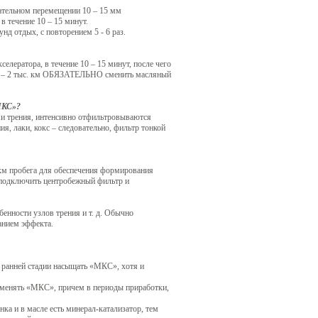
ательном перемещении 10 – 15 мм
 течение 10 – 15 минут.
д отдых, с повторением 5 - 6 раз.
селератора, в течение 10 – 15 минут, после чего
1,5 – 2 тыс. км ОБЯЗАТЕЛЬНО сменить масляный
МКС»?
ми трения, интенсивно отфильтровываются
я, лаки, кокс – следовательно, фильтр тонкой
 км пробега для обеспечения формирования
 подключить центробежный фильтр и
бенности узлов трения и т. д. Обычно
анием эффекта.
на ранней стадии насыщать «МКС», хотя и
рименять «МКС», причем в периоды приработки,
ка и в масле есть минерал-катализатор, тем