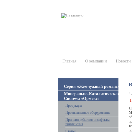
Главная
О компании
Новости
В
Серия «Жемчужный романс»
>
Минерально-Каталитическая
Система «Ормекс»
П
Продукция
С
Промышленное оборудование
М
о
Принцип действия и эффекты
п
применения
т
пр
Статьи