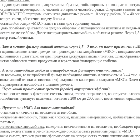
 вворачивая свечи:
) поддомкраченное колесо вращать таким образом, чтобы поршень при возвратно-поступ
ступательно перемещался по часовой или против часовой стрелки. Операцию выполнять в
ПУСКАЕТСЯ стартером «погонять» двигатель в режиме: 10 секунд работа, 30 – 40 секун
ернуть свечи, обеспечить подачу бензина.
) оставшийся осадок «МКС» влить в заливную горловину масла.
 дать поработать двигателю на средних оборотах, с периодическим нажатием на педаль ак
роехать не менее 30 км. Далее эксплуатировать автомобиль в обычном режиме. Через 
льтр тонкой очистки.
6.
Зачем менять фильтр тонкой очистки через 1,5 – 2 тыс. км после применения «
а первоначальном этапе, прежде чем происходит взаимодействие «МКС» с поверхностя
копившиеся в двигателе: нагары, продукты деструкции масла и топлива, шлакообразовани
истки забивается этими продуктами и теряет свои фильтрующие свойства.
7.
А если автомобиль снабжен центробежным фильтром очистки масла?
ли возможно, то центробежный фильтр необходимо очистить и отключить на 3 – 4 тыс.
питаксиальной пленки и снижения отфильтрования кластеров и клатратов «МКС». Затем
ксплуатировать автомобиль в штатном режиме.
8.
Через какой промежуток времени (пробег) ощущается эффект?
о зависит от многих факторов: степень износа, степень загрязнения, конструктивные осо
толюбитель чувствует изменения, начиная с 200 км до 2000 км, с постепенным наращив
9.
Нужена ли «МКС» для нового автомобиля?
о зависит от качества изготовления автомобиля:
ностранные автомобили
, такие как японские, немецкие и американские, необязательно 
лательно;
 отечественных автомобилях
, вследствие некачественного изготовления, необходимо п
бкатки, эксплуатации и ремонта необходимо использовать различные рецепты «МКС».
жно сказать, что чем раньше сформирована на поверхностях трения эпитаксиальная плен