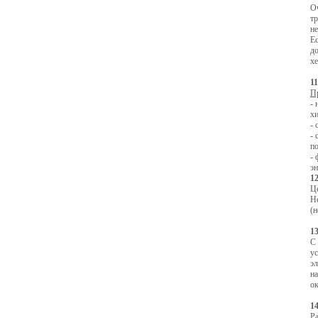
Оч
тр
не
Ес
до
хе
1
П
-
хи
- 
- 
по
-
эн
1
Ц
Н
(н
1
С
у
эл
н
ок
1
Р