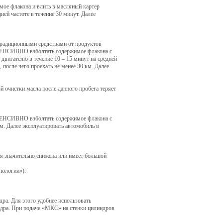
ое флакона и влить в масляный картер
ней частоте в течение 30 минут. Далее
традиционными средствами от продуктов
ИНТЕНСИВНО взболтать содержимое флакона с
 двигателю в течение 10 – 15 минут на средней
 после чего проехать не менее 30 км. Далее
очистки масла после данного пробега теряет
НТЕНСИВНО взболтать содержимое флакона с
км. Далее эксплуатировать автомобиль в
ия значительно снижена или имеет большой
нологии»):
дра. Для этого удобнее использовать
ндра. При подаче «МКС» на стенки цилиндров