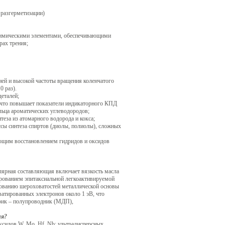
 разгерметизации)
. химическими элементами, обеспечивающими
рах трения;
дней и высокой частоты вращения коленчатого
0 раз).
деталей;
, что повышает показатели индикаторного КПД
льца ароматических углеводородов;
теза из атомарного водорода и кокса;
ссы синтеза спиртов (диолы, полиолы), сложных
ующим восстановлением гидридов и оксидов
ярная составляющая включает вязкость масла
рованием эпитаксиальной легкоактивируемой
рованию шероховатостей металлической основы
ватированных электронов около 1 эВ, что
трик – полупроводник (МДП),
ия?
ксидов W, Mо, Hf, Nb; ультрадисперсных