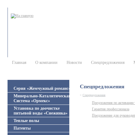
Главная
О компании
Новости
Спецпредложения
Спецпредложения
Серия «Жемчужный романс»
>
Спецпредложения
Минерально-Каталитическая
Система «Ормекс»
Предложения по активации 
Установка по доочистке
Гарантия профессионала
питьевой воды «Снежинка»
Предложение для руководит
Теплые полы
Патенты