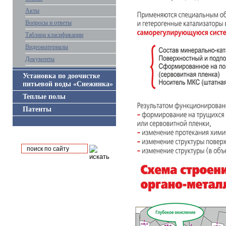
Акты
Вопросы и ответы
Таблица класификации
Видеоматериалы
Документы
Установка по доочистке
питьевой воды «Снежинка»
Теплые полы
Патенты