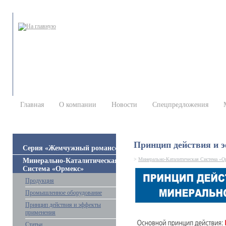
Главная
О компании
Новости
Спецпредложения
Принцип действия и 
Серия «Жемчужный романс»
>
Минерально-Каталитическая Система «О
Минерально-Каталитическая
Система «Ормекс»
Продукция
Промышленное оборудование
Принцип действия и эффекты
применения
Статьи