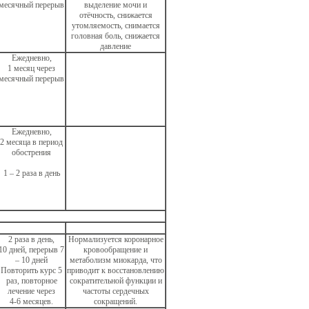
месячный перерыв
выделение мочи и
отёчность, снижается
утомляемость, снимается
головная боль, снижается
давление
Ежедневно,
1 месяц через
месячный перерыв
Ежедневно,
2 месяца в период
обострения
1 – 2 раза в день
2 раза в день,
Нормализуется коронарное
10 дней, перерыв 7
кровообращение и
– 10 дней
метаболизм миокарда, что
Повторить курс 5
приводит к восстановлению
раз, повторное
сократительной функции и
лечение через
частоты сердечных
4-6 месяцев.
сокращений.