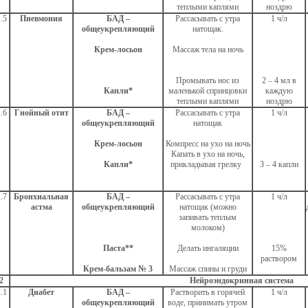
теплыми каплями
ноздрю
.5
Пневмония
БАД –
Рассасывать с утра
1 ч/л
общеукрепляющий
натощак.
Крем-лосьон
Массаж тела на ночь
Промывать нос из
2 – 4 мл в
Капли*
маленькой спринцовки
каждую
теплыми каплями
ноздрю
.6
Гнойный отит
БАД –
Рассасывать с утра
1 ч/л
общеукрепляющий
натощак
Крем-лосьон
Компресс на ухо на ночь
Капать в ухо на ночь,
Капли*
прикладывая грелку
3 – 4 капли
.7
Бронхиальная
БАД –
Рассасывать с утра
1 ч/л
астма
общеукрепляющий
натощак (можно
запивать теплым
молоком)
Паста**
Делать ингаляции
15%
раствором
Крем-бальзам № 3
Массаж спины и груди
2
Нейроэндокринная система
.1
Диабет
БАД –
Растворить в горячей
1 ч/л
общеукрепляющий
воде, принимать утром