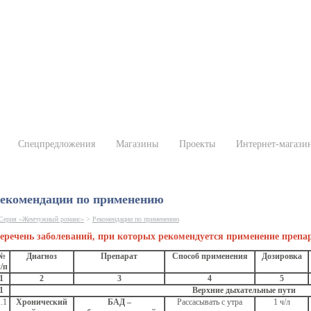
Спецпредложения
Магазины
Проекты
Интернет-магази
екомендации по применению
Серия «Жемчужный романс»
>
Рекомендации по применению
еречень заболеваний, при которых рекомендуется применение пр
№
Диагноз
Препарат
Способ применения
Дозировка
/п
1
2
3
4
5
1
Верхние дыхательные пути
.1
Хронический
БАД –
Рассасывать с утра
1 ч/л