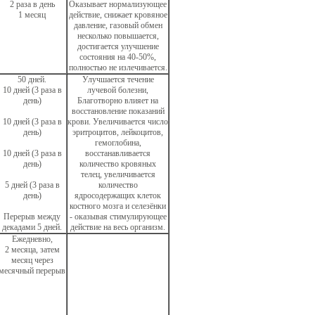
2 раза в день
Оказывает нормализующее
1 месяц
действие, снижает кровяное
давление, газовый обмен
несколько повышается,
достигается улучшение
состояния на 40-50%,
полностью не излечивается.
50 дней.
Улучшается течение
10 дней (3 раза в
лучевой болезни,
день)
Благотворно влияет на
восстановление показаний
10 дней (3 раза в
крови. Увеличивается число
день)
эритроцитов, лейкоцитов,
гемоглобина,
10 дней (3 раза в
восстанавливается
день)
количество кровяных
телец, увеличивается
5 дней (3 раза в
количество
день)
ядросодержащих клеток
костного мозга и селезёнки
Перерыв между
- оказывая стимулирующее
декадами 5 дней.
действие на весь организм.
Ежедневно,
2 месяца, затем
месяц через
месячный перерыв