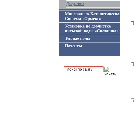
Документы
Минерально-Каталитическая
Система «Ормекс»
1
Установка по доочистке
питьевой воды «Снежинка»
Теплые полы
Патенты
1
1