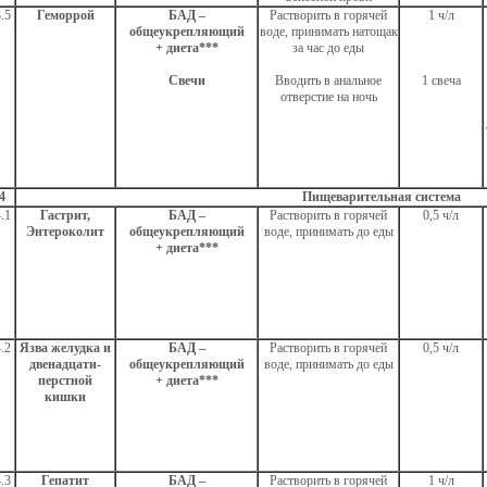
.5
Геморрой
БАД –
Растворить в горячей
1 ч/л
общеукрепляющий
воде, принимать натощак
+ диета***
за час до еды
Свечи
Вводить в анальное
1 свеча
отверстие на ночь
4
Пищеварительная система
.1
Гастрит,
БАД –
Растворить в горячей
0,5 ч/л
Энтероколит
общеукрепляющий
воде, принимать до еды
+ диета***
.2
Язва желудка и
БАД –
Растворить в горячей
0,5 ч/л
двенадцати-
общеукрепляющий
воде, принимать до еды
перстной
+ диета***
кишки
.3
Гепатит
БАД –
Растворить в горячей
1 ч/л