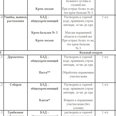
больного сустава и
ступней ног
Крем-лосьон
При острых болях то же,
что крем-бальзам № 3
.4
Ушибы, вывихи,
БАД –
Растворить в горячей
1 ч/л
растяжения
общеукрепляющий
воде, принимать утром
натощак, за час до еды
Крем-бальзам № 3
Массаж пораженной
области и ступней ног
Крем-лосьон
При острых болях то же,
что крем-бальзам
№ 3
6
Кожный покров
.1
Дерматиты
БАД –
Растворить в горячей
1 ч/л
общеукрепляющий
воде, принимать утром
натощак, за час до еды
Паста**
Обработать пораженные
участки кожи
.2
Себорея
БАД –
Растворить в горячей
1 ч/л
общеукрепляющий
воде, принимать утром
натощак, за час до еды
Капли*
Втирать в пораженные
участки кожи (без
усилия)
.3
Грибковые
БАД –
растворить в горячей
1 ч/л