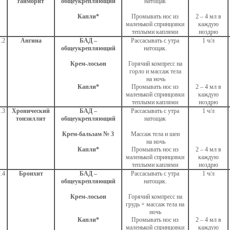
гайморит
общеукрепляющий
натощак
Капли*
Промывать нос из
2 – 4 мл в
маленькой спринцовки
каждую
теплыми каплями
ноздрю
.2
Ангина
БАД –
Рассасывать с утра
1 ч/л
общеукрепляющий
натощак.
Крем-лосьон
Горячий компресс на
горло и массаж тела
на ночь
Капли*
Промывать нос из
2 – 4 мл в
маленькой спринцовки
каждую
теплыми каплями
ноздрю
.3
Хронический
БАД –
Рассасывать с утра
1 ч/л
тонзиллит
общеукрепляющий
натощак
Крем-бальзам № 3
Массаж тела и шеи
на ночь
Капли*
Промывать нос из
2 – 4 мл в
маленькой спринцовки
каждую
теплыми каплями
ноздрю
.4
Бронхит
БАД –
Рассасывать с утра
1 ч/л
общеукрепляющий
натощак.
Крем-лосьон
Горячий компресс на
грудь + массаж тела на
ночь
Капли*
Промывать нос из
2 – 4 мл в
маленькой спринцовки
каждую