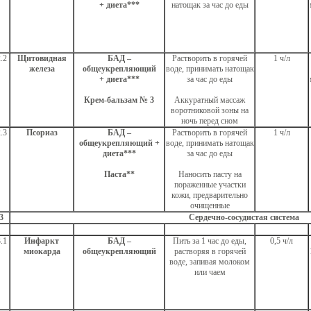
+ диета***
натощак за час до еды
.2
Щитовидная
БАД –
Растворить в горячей
1 ч/л
железа
общеукрепляющий
воде, принимать натощак
+ диета***
за час до еды
Крем-бальзам № 3
Аккуратный массаж
воротниковой зоны на
ночь перед сном
.3
Псориаз
БАД –
Растворить в горячей
1 ч/л
общеукрепляющий +
воде, принимать натощак
диета***
за час до еды
Паста**
Наносить пасту на
пораженные участки
кожи, предварительно
очищенные
3
Сердечно-сосудистая система
.1
Инфаркт
БАД –
Пить за 1 час до еды,
0,5 ч/л
миокарда
общеукрепляющий
растворяя в горячей
воде, запивая молоком
или чаем