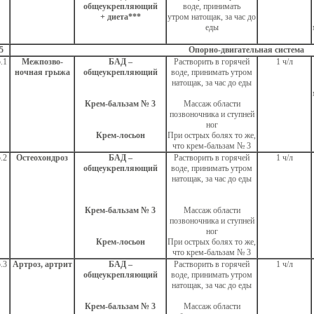
общеукрепляющий
воде, принимать
+ диета***
утром натощак, за час до
еды
5
Опорно-двигательная система
.1
Межпозво-
БАД –
Растворить в горячей
1 ч/л
ночная грыжа
общеукрепляющий
воде, принимать утром
натощак, за час до еды
Крем-бальзам № 3
Массаж области
позвоночника и ступней
ног
Крем-лосьон
При острых болях то же,
что крем-бальзам № 3
.2
Остеохондроз
БАД –
Растворить в горячей
1 ч/л
общеукрепляющий
воде, принимать утром
натощак, за час до еды
Крем-бальзам № 3
Массаж области
позвоночника и ступней
ног
Крем-лосьон
При острых болях то же,
что крем-бальзам № 3
.3
Артроз, артрит
БАД –
Растворить в горячей
1 ч/л
общеукрепляющий
воде, принимать утром
натощак, за час до еды
Крем-бальзам № 3
Массаж области