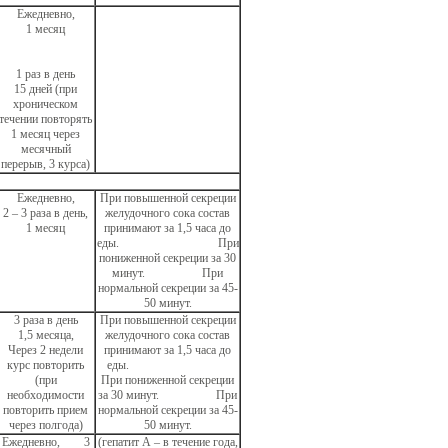
Ежедневно,
1 месяц
1 раз в день
15 дней (при
хроническом
течении повторять
1 месяц через
месячный
перерыв, 3 курса)
Ежедневно,
При повышенной секреции
2 – 3 раза в день,
желудочного сока состав
1 месяц
принимают за 1,5 часа до
еды. При
пониженной секреции за 30
минут. При
нормальной секреции за 45-
50 минут.
3 раза в день
При повышенной секреции
1,5 месяца,
желудочного сока состав
Через 2 недели
принимают за 1,5 часа до
курс повторить
еды.
(при
При пониженной секреции
необходимости
за 30 минут. При
повторить прием
нормальной секреции за 45-
через полгода)
50 минут.
Ежедневно, 3
(гепатит А – в течение года,