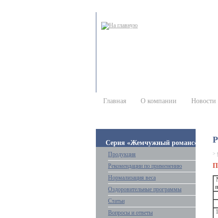
Главная
О компании
Новости
Р
Серия «Жемчужный романс»
Продукция
>
П
Рекомендации по применению
Нормализация веса
п
Оздоровительные программы
Статьи
1
Вопросы и ответы