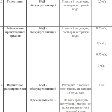
.2
Гипертония
БАД –
Пить за 1 час до еды,
0,5 ч/л
общеукрепляющий
растворяя в горячей
воде.
.3
Заболевания
БАД –
Пить за 1 час до еды,
0,25 ч/л,
кроветворных
общеукрепляющий
растворяя в горячей
органов
воде.
0,5 ч/л,
0,75 ч/л,
1 ч/л.
.4
Варикозное
БАД –
Растворить в горячей
1 ч/л
расширение вен
общеукрепляющий
воде, принимать натощак
за час до еды
Крем-бальзам № 3
На ночь проводить
(неглубокий) массаж ног
по направлению тока
венозной крови