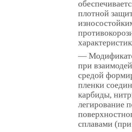
обеспечивает
плотной защит
износостойки
противокороз
характеристик
— Модификатор
при взаимодей
средой форми
пленки соеди
карбиды, нит
легирование 
поверхностно
сплавами (при