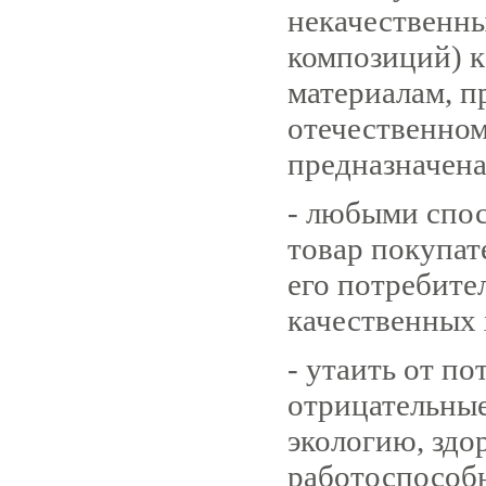
некачественны
композиций) 
материалам, п
отечественном
предназначена
- любыми спос
товар покупа
его потребите
качественных 
- утаить от по
отрицательные
экологию, здо
работоспособн