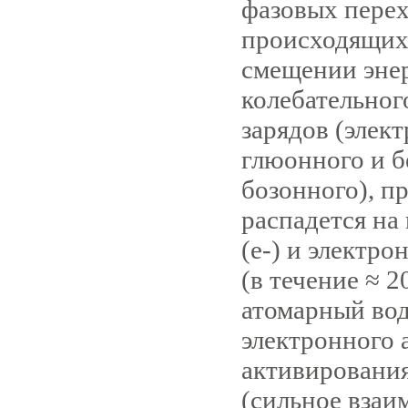
фазовых перех
происходящих
смещении эне
колебательног
зарядов (элек
глюонного и б
бозонного), пр
распадется на 
(е-) и электро
(в течение ≈ 2
атомарный вод
электронного 
активирования
(сильное взаи