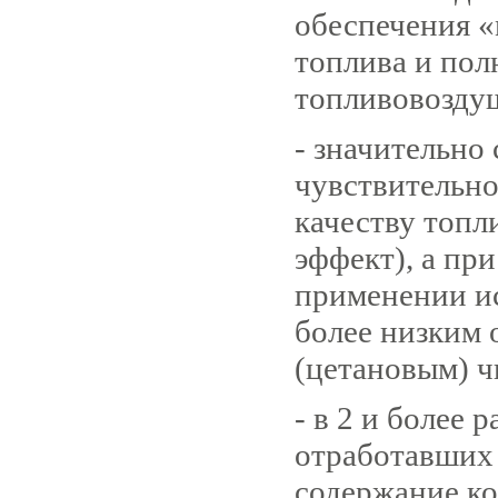
обеспечения «
топлива и пол
топливовозду
- значительно
чувствительно
качеству топл
эффект), а пр
применении ис
более низким
(цетановым) ч
- в 2 и более 
отработавших 
содержание ко