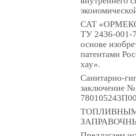
внутреннего с
экономическо
САТ «ОРМЕКС»
ТУ 2436-001-
основе изобр
патентами Рос
хау».
Санитарно-ги
заключение №
780105243П000
ТОПЛИВНЫМ
ЗАПРАВОЧН
Предлагаем ис