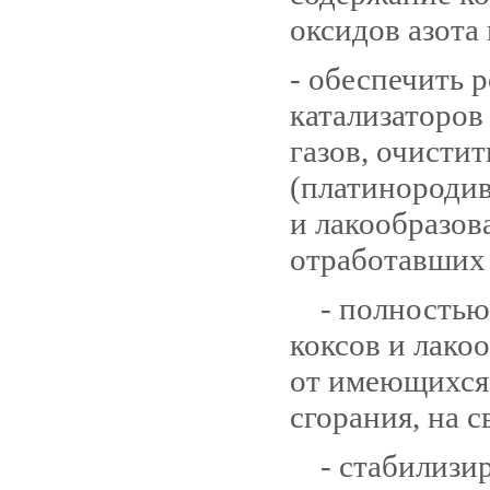
оксидов азота 
- обеспечить 
катализаторов
газов, очисти
(платинородив
и лакообразов
отработавших 
- полностью 
коксов и лако
от имеющихся 
сгорания, на с
- стабилизир