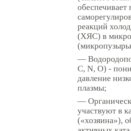
обеспечивает 
саморегулиро
реакций холод
(ХЯС) в микр
(микропузырьк
— Водородопо
С, N, О) - по
давление низ
плазмы;
— Органическ
участвуют в к
(«хозяина»), 
активных ката