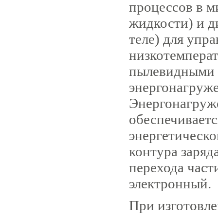
процессов в м
жидкости) и д
теле) для упр
низкотемперат
пылевидными 
энергонагруж
Энергонагруж
обеспечивает
энергетическо
контура заряда
перехода част
электронный.
При изготовл