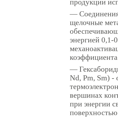
продукции ис
— Соединения
щелочные мета
обеспечивающ
энергией 0,1-0
механоактивац
коэффициента 
— Гексабориды
Nd, Pm, Sm) -
термоэлектро
вершинах конт
при энергии с
поверхностью 