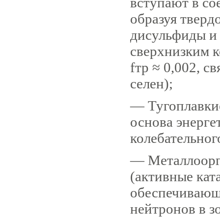
вступают в сое
образуя тверд
дисульфиды и
сверхнизким 
fтр ≈ 0,002, с
селен);
— Тугоплавкие
основа энерге
колебательног
— Металлоорг
(активные кат
обеспечивающ
нейтронов в зо