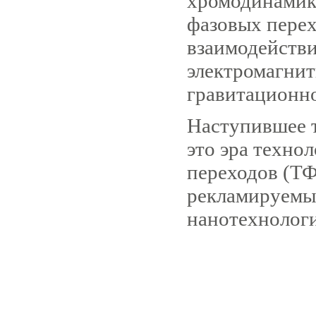
хромодинамик
фазовых перех
взаимодействи
электромагнит
гравитационно
Наступившее т
это эра техно
переходов (ТФ
рекламируемых
нанотехнолог