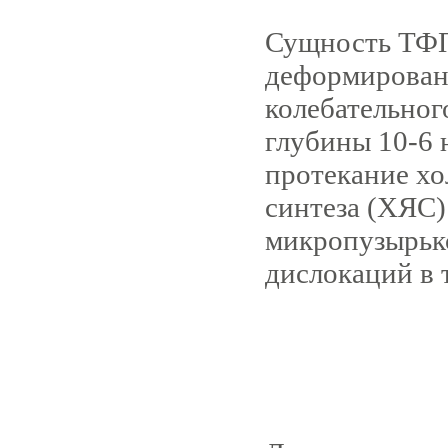
Сущность ТФП
деформирован
колебательног
глубины 10-6 
протекание хо
синтеза (ХЯС)
микропузырько
дислокаций в 