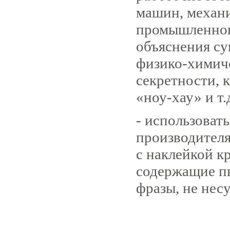
машин, механ
промышленног
объяснения с
физико-химиче
секретности, 
«ноу-хау» и т.д
- использоват
производителя
с наклейкой к
содержащие п
фразы, не нес