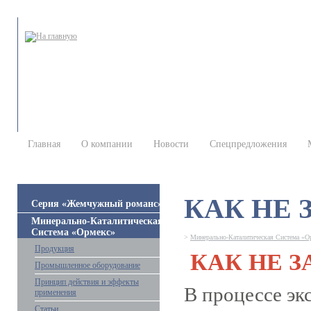
Главная
О компании
Новости
Спецпредложения
КАК НЕ 
Серия «Жемчужный романс»
Минерально-Каталитическая
Система «Ормекс»
>
Минерально-Каталитическая Система «О
Продукция
КАК НЕ З
Промышленное оборудование
Принцип действия и эффекты
В процессе эк
применения
Статьи