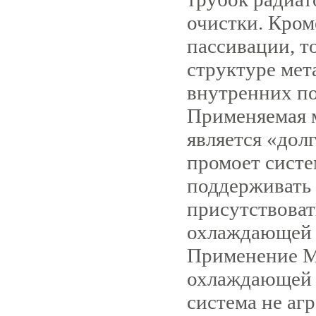
очистки. Кром
пассивации, т
структуре мет
внутренних п
Применяемая 
является «дол
промоет систе
поддерживать е
присутствоват
охлаждающей 
Примене­ние 
охлаждающей 
система не агр