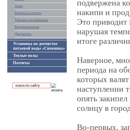
подвержена ко
Акты
накипи и прод
Вопросы и ответы
Это приводит 
Таблица класификации
Видеоматериалы
нарушая темпе
Документы
итоге различн
Установка по доочистке
питьевой воды «Снежинка»
Теплые полы
Наверное, мно
Патенты
периода на об
которых валят
наступлении т
опять закипел
солнцу в горо
Во-первых,
за