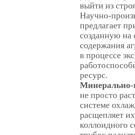
выйти из строя
Научно-произ
пред­лагает п
созданную на 
содержания а
в процессе эк
работоспособн
ресурс.
Минерально-
не просто рас
системе охлаж
расщепляет их
коллоидного с
трубок радиат