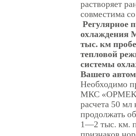
растворяет ра
совместима со
Регулярное 
охлаж
дения
тыс. км проб
тепловой реж
системы охл
Вашего автом
Необходимо пр
МКС «ОРМЕКС»
расчета 50 мл 
продолжать об
1—2 тыс. км. 
признаков нор