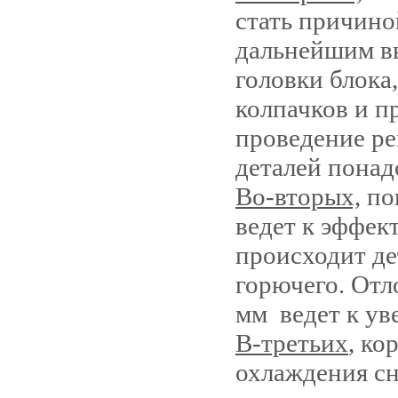
стать при­чино
дальнейшим 
головки блока
колпачков и п
проведение ре
деталей понад
Во-вторых,
пов
ведет к эффек
происходит де
горючего
. От
мм ведет к ув
В-третьих
,
кор
охлаждения сн