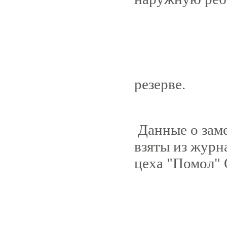
Начало ра
резерве.
Данные о зам
взяты из журн
цеха "Помол"
Диркто