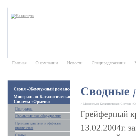
Главная
О компании
Новости
Спецпредложения
Сводные 
Серия «Жемчужный романс»
Минерально-Каталитическая
Система «Ормекс»
>
Минерально-Каталитическая Система «О
Продукция
Грейферный к
Промышленное оборудование
Принцип действия и эффекты
13.02.2004г. 
применения
Статьи