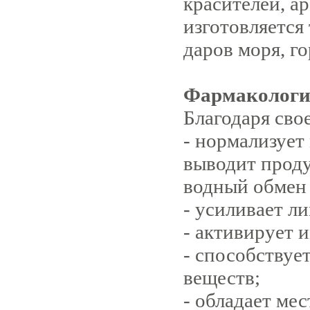
красителей, а
изготовляется
даров моря, го
Фармакологи
Благодаря сво
- нормализует
выводит проду
водный обмен 
- усиливает л
- активирует 
- способствуе
веществ;
- обладает м