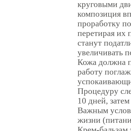
круговыми дви
композиция вп
проработку п
перетирая их п
станут податл
увеличивать п
Кожа должна п
работу погла
успокаивающи
Процедуру сле
10 дней, затем
Важным услови
жизни (питание
Крем-бальзам 