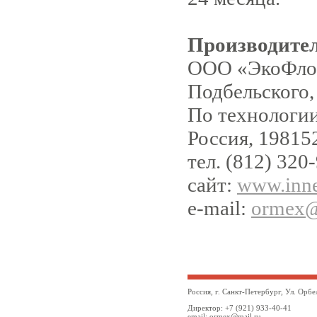
Производите
ООО «ЭкоФлор»
Подбельского,
По технолог
Россия, 198152
тел. (812) 320
сайт:
www
.inn
e-mail:
ormex
@
Россия, г. Санкт-Петербург, Ул. Орбе
Директор: +7 (921) 933-40-41
email: ormex@mail.ru