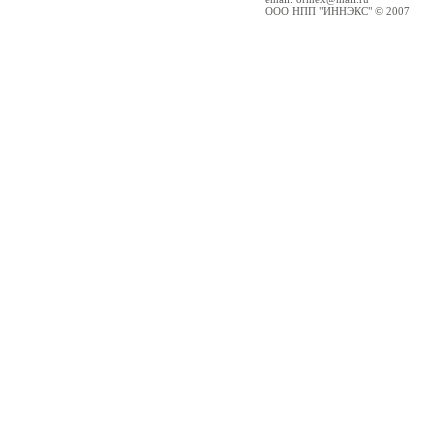
ООО НПП "ИННЭКС" © 2007