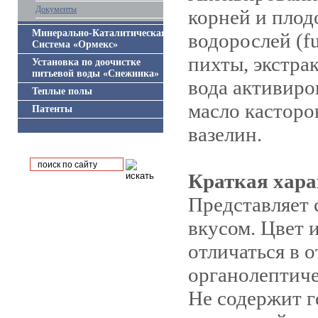
Документы
корней и плод
Минерально-Каталитическая
водорослей (fu
Система «Ормекс»
пихты, экстра
Установка по доочистке
питьевой воды «Снежинка»
вода активиро
Теплые полы
масло касторо
Патенты
вазелин.
Краткая хара
Представляет 
вкусом. Цвет и
отличаться в 
органолептиче
Не содержит 