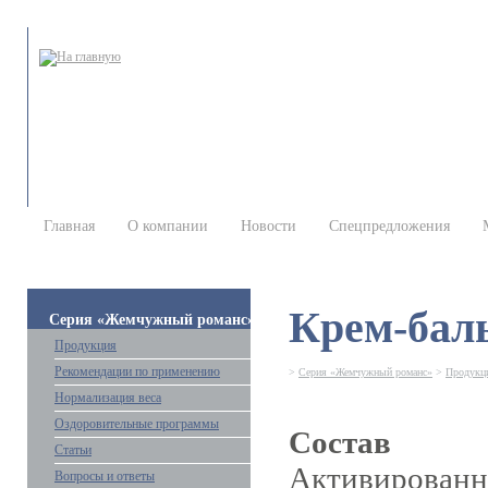
Главная
О компании
Новости
Спецпредложения
Крем-бал
Серия «Жемчужный романс»
Продукция
Рекомендации по применению
>
Серия «Жемчужный романс»
>
Продукц
Нормализация веса
Оздоровительные программы
Состав
Статьи
Активированн
Вопросы и ответы