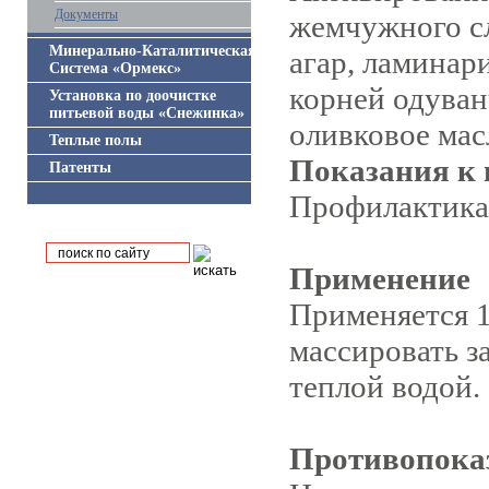
Документы
жемчужного сл
Минерально-Каталитическая
агар, ламинари
Система «Ормекс»
корней одуван
Установка по доочистке
питьевой воды «Снежинка»
оливковое мас
Теплые полы
Показания к
Патенты
Профилактика 
Применение
Применяется 1
массировать з
теплой водой.
Противопока