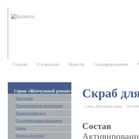
Главная
О компании
Новости
Спецпредложения
Скраб для
Серия «Жемчужный романс»
Продукция
Рекомендации по применению
>
Серия «Жемчужный романс»
>
Продукц
Нормализация веса
Оздоровительные программы
Состав
Статьи
Активированн
Вопросы и ответы