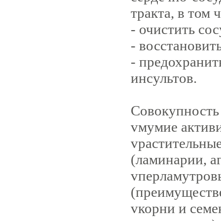
тракта, в том 
- очистить сос
- восстановит
- предохранит
инсультов.
Совокупность
v
мумие актив
v
растительные
(ламинарии, аг
v
перламутров
(преимуществ
v
корни и семе