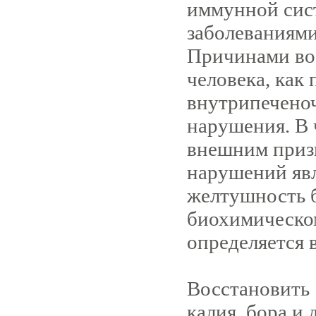
иммунной сис
заболеваниями
Причинами во
человека, как
внутрипечено
нарушения. В 
внешним приз
нарушений явл
желтушность б
биохимическом
определяется 
Восстановить 
калия, бора и