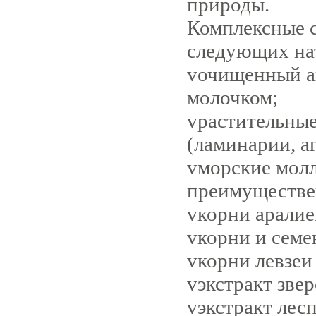
природы.
Комплексные с
следующих на
v
очищенный а
молочком;
v
растительные
(ламинарии, аг
v
морские мол
преимуществе
v
корни аралие
v
корни и семе
v
корни левзеи
v
экстракт звер
v
экстракт лес