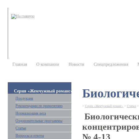
Главная
О компании
Новости
Спецпредложения
Биологич
Серия «Жемчужный романс»
Продукция
Рекомендации по применению
>
Серия «Жемчужный романс»
>
Статьи
Нормализация веса
Биологическ
Оздоровительные программы
концентриров
Статьи
№ 4-13
Вопросы и ответы