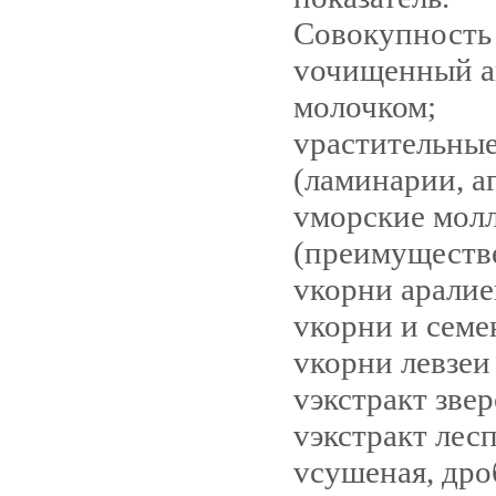
Совокупность
v
очищенный а
молочком;
v
растительные
(ламинарии, аг
v
морские мол
(преимуществ
v
корни аралие
v
корни и семе
v
корни левзеи
v
экстракт звер
v
экстракт лес
v
сушеная, дро