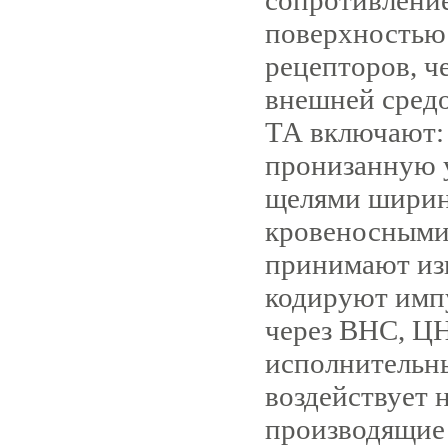
сопротивлени
поверхностью 
рецепторов, ч
внешней средо
ТА включают:
пронизанную 
щелями ширино
кровеносными
принимают из
кодируют имп
через ВНС, ЦН
исполнительн
воздействует 
производящие 