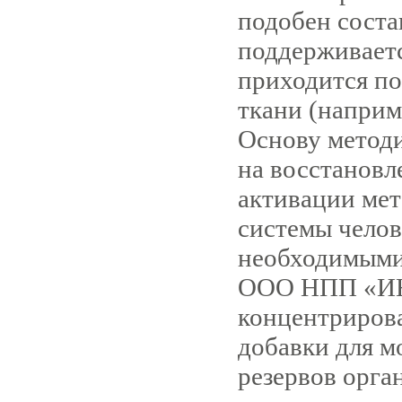
подобен соста
поддерживаетс
приходится по
ткани (наприм
Основу метод
на восстановл
активации ме
системы челов
необходимыми
ООО НПП «ИН
концентриров
добавки для 
резервов орга