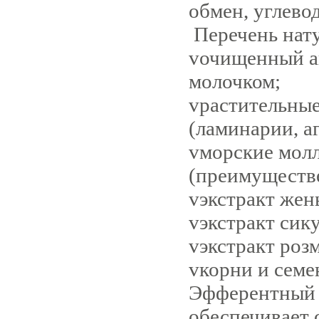
обмен, углево
Перечень нат
v
очищенный а
молочком;
v
растительные
(ламинарии, аг
v
морские мол
(преимуществ
v
экстракт жен
v
экстракт сик
v
экстракт роз
v
корни и семе
Эфферентный с
обеспечивает 