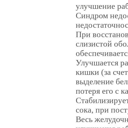
улучшение ра
Синдром недо
недостаточнос
При восстано
слизистой обо
обеспечиваетс
Улучшается ра
кишки (за сче
выделение бел
потеря его с к
Стабилизирует
сока, при пос
Весь желудочн