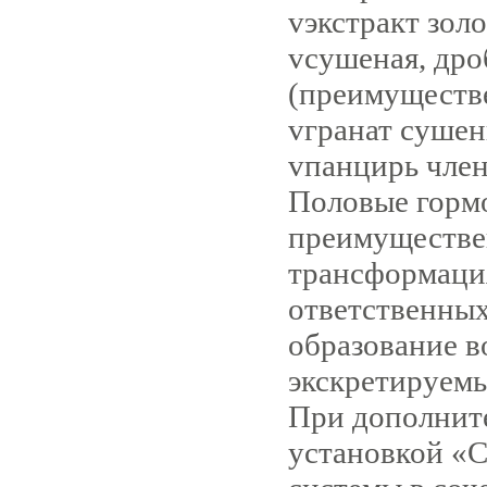
v
экстракт золо
v
сушеная, дро
(преимуществе
v
гранат сушен
v
панцирь чле
Половые горм
преимуществен
трансформация
ответственных
образование в
экскретируемы
При дополнит
установкой «