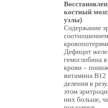
Восстановлен
костный мозг
узлы)
Содержание эр
соотношением 
кровопотерями
Дефицит желе
гемоглобина в
крови – пониж
витамина В12
деления в рез
этом эритроци
них больше, ч
показатель.