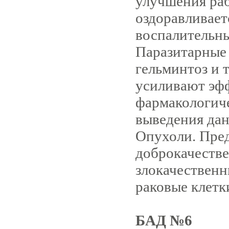
улучшения ра
оздоравливает
воспалительны
Паразитарные 
гельминтоз и 
усиливают эф
фармакологиче
выведения дан
Опухоли. Пре
доброкачестве
злокачественн
раковые клетк
БАД №6