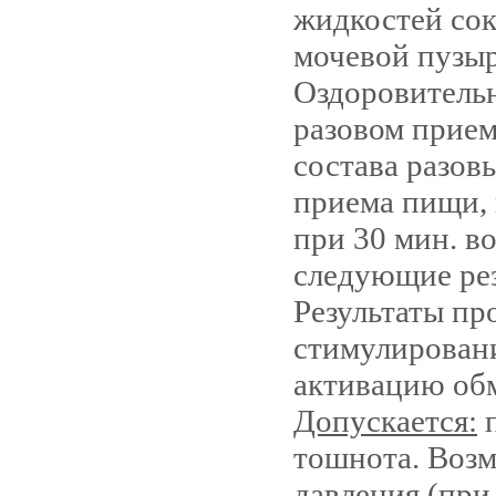
жидкостей сок
мочевой пузыр
Оздоровительн
разовом прием
состава разов
приема пищи,
при 30 мин. в
следующие резу
Результаты п
стимулировани
активацию обм
Допускается:
п
тошнота. Воз
давления (при