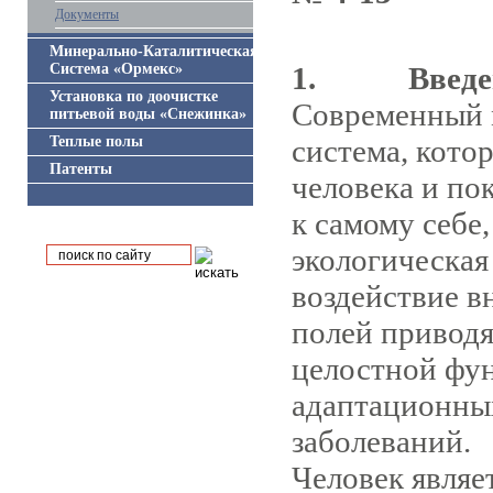
Документы
Минерально-Каталитическая
Система «Ормекс»
1.
Введе
Установка по доочистке
Современный 
питьевой воды «Снежинка»
Теплые полы
система, кото
Патенты
человека и по
к самому себе
экологическая
воздействие в
полей приводя
целостной фу
адаптационны
заболеваний.
Человек являе