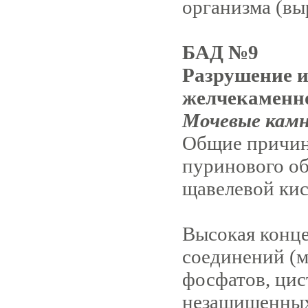
организма (вы
БАД №9
Разрушение и
желчекаменно
Мочевые камн
Общие причин
пуринового об
щавелевой кис
Высокая конц
соединений (м
фосфатов, цис
незащищенных