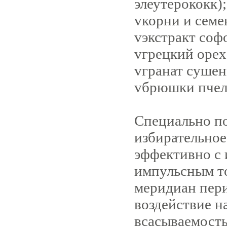
элеутерококк);
v
корни и семе
v
экстракт соф
v
грецкий орех
v
гранат сушен
v
брюшки пчел
Специально п
избирательное
эффективно с 
импульсным 
меридиан пери
воздействие н
всасываемость