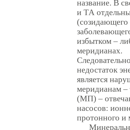
название. В с
и ТА отдельны
(созидающего 
заболевающего
избытком – ли
меридианах.
Следовательно
недостаток эн
является нару
меридианам –
(МП) – отвеча
насосов: ионн
протонного и 
Минеральный