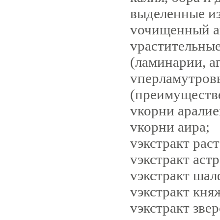
выделенные и
v
очищенный а
v
растительные
(ламинарии, аг
v
перламутров
(преимуществ
v
корни аралие
v
корни аира;
v
экстракт рас
v
экстракт астр
v
экстракт шал
v
экстракт кня
v
экстракт звер