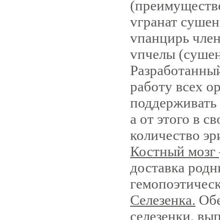
(преимуществе
v
гранат сушен
v
панцирь чле
v
пчелы (сушен
Разработанный
работу всех о
поддерживать 
а от этого в с
количество эр
Костный мозг
доставка родн
гемопоэтическ
Селезенка.
Обе
селезенки, в