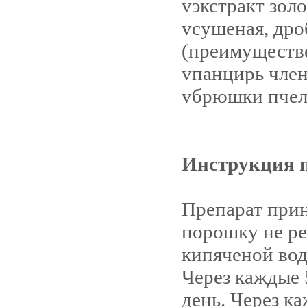
v
экстракт зол
v
сушеная, дро
(преимуществе
v
панцирь чле
v
брюшки пчел
Инструкция 
Препарат прин
порошку не реж
кипяченой вод
Через каждые 
день. Через к