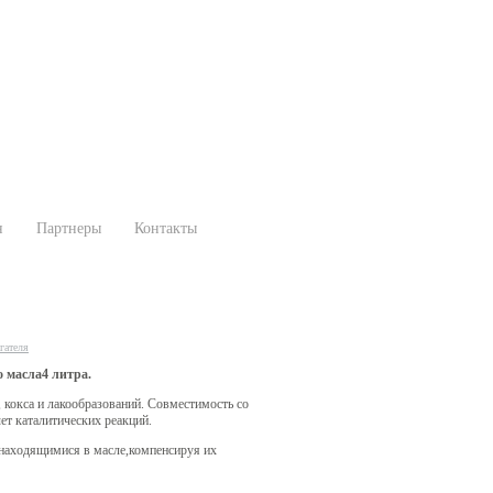
н
Партнеры
Контакты
гателя
о масла4 литра.
 кокса и лакообразований. Совместимость со
ет каталитических реакций.
 находящимися в масле,компенсируя их