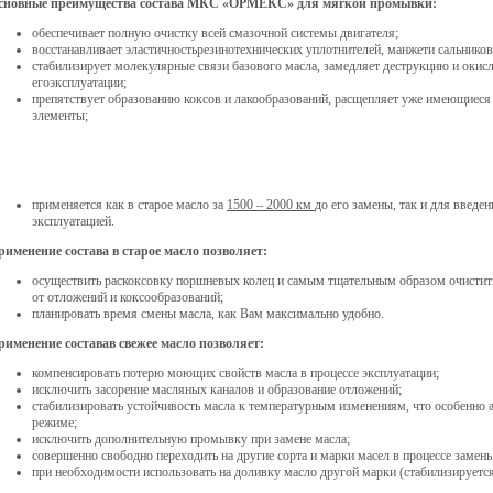
сновные преимущества состава МКС «ОРМЕКС» для мягкой промывки:
обеспечивает полную очистку всей смазочной системы двигателя;
восстанавливает эластичностьрезинотехнических уплотнителей, манжети сальников,
стабилизирует молекулярные связи базового масла, замедляет деструкцию и окисл
егоэксплуатации;
препятствует образованию коксов и лакообразований, расщепляет уже имеющиеся
элементы;
применяется как в старое масло за
1500 – 2000 км
до его замены, так и для введе
эксплуатацией.
рименение состава в старое масло позволяет:
осуществить раскоксовку поршневых колец и самым тщательным образом очистит
от отложений и коксообразований;
планировать время смены масла, как Вам максимально удобно.
рименение составав свежее масло позволяет:
компенсировать потерю моющих свойств масла в процессе эксплуатации;
исключить засорение масляных каналов и образование отложений;
стабилизировать устойчивость масла к температурным изменениям, что особенно 
режиме;
исключить дополнительную промывку при замене масла;
совершенно свободно переходить на другие сорта и марки масел в процессе замены
при необходимости использовать на доливку масло другой марки (стабилизируетс