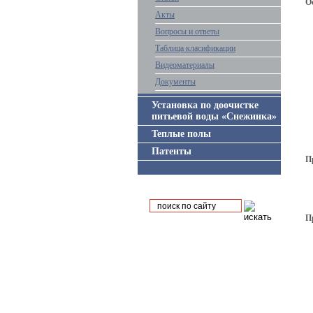
О
Акты
Вопросы и ответы
Таблица класификации
Видеоматериалы
Документы
Установка по доочистке
питьевой воды «Снежинка»
Теплые полы
Патенты
П
П