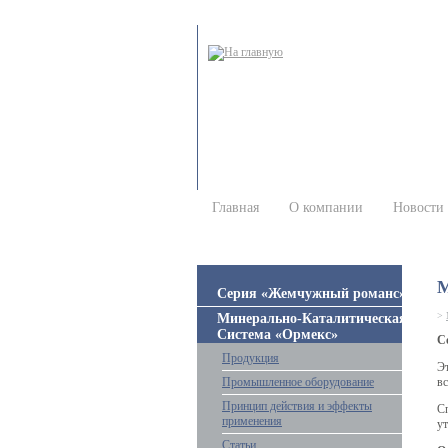
Главная
О компании
Новости
М
Серия «Жемчужный романс»
>
Минерально-Каталитическая
Система «Ормекс»
С
Продукция
Эт
Промышленное оборудование
вс
Принцип действия и эффекты
С
применения
ут
Статьи