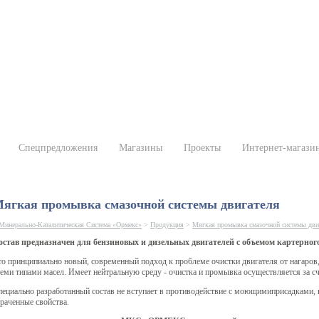
Спецпредложения
Магазины
Проекты
Интернет-магази
ягкая промывка смазочной системы двигателя
Минерально-Каталитическая Система «Ормекс»
>
Продукция
>
Мягкая промывка смазочной системы дви
остав предназначен для бензиновых и дизельных двигателей с объемом картерног
о принципиально новый, современный подход к проблеме очистки двигателя от нагаров,
еми типами масел. Имеет нейтральную среду - очистка и промывка осуществляется за сч
пециально разработанный состав не вступает в противодействие с моющимиприсадками,
раченные свойства.