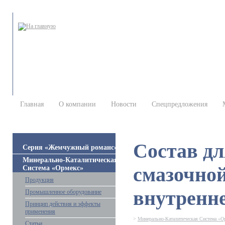
Главная
О компании
Новости
Спецпредложения
Состав д
Серия «Жемчужный романс»
Минерально-Каталитическая
смазочной
Система «Ормекс»
Продукция
внутренне
Промышленное оборудование
Принцип действия и эффекты
применения
>
Минерально-Каталитическая Система «О
Статьи