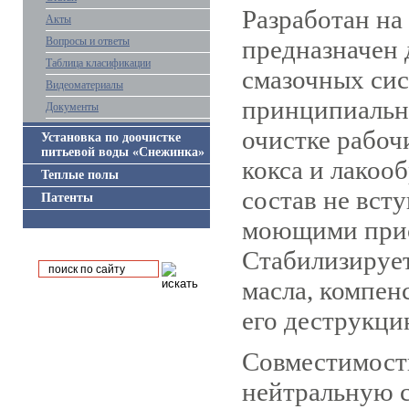
Разработан на
Акты
Вопросы и ответы
предназначен 
Таблица класификации
смазочных сис
Видеоматериалы
принципиальн
Документы
очистке рабоч
Установка по доочистке
питьевой воды «Снежинка»
кокса и лакоо
Теплые полы
состав не вст
Патенты
моющими прис
Стабилизирует
масла, компен
его деструкци
Совместимость
нейтральную с