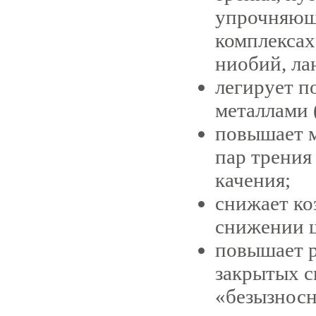
упрочняющ
комплексах
ниобий, ла
легирует п
металлами (
повышает 
пар трения
качения;
снижает ко
снижении 
повышает ре
закрытых с
«безызносн