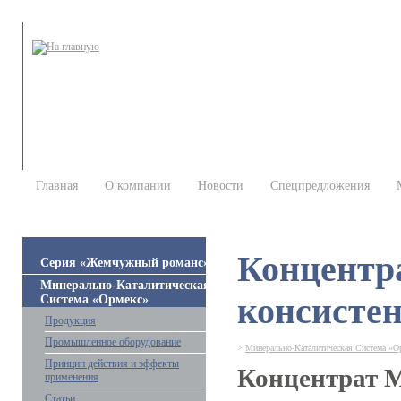
Главная
О компании
Новости
Спецпредложения
Концентр
Серия «Жемчужный романс»
Минерально-Каталитическая
консисте
Система «Ормекс»
Продукция
Промышленное оборудование
>
Минерально-Каталитическая Система «О
Принцип действия и эффекты
Концентрат
применения
Статьи