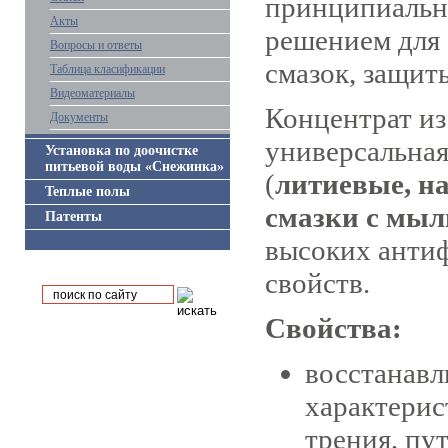
принципиальн
Акты
решением для
Вопросы и ответы
смазок, защит
Таблица класификации
Видеоматериалы
Концентрат из
Документы
универсальная
Установка по доочистке
питьевой воды «Снежинка»
(
литиевые, н
Теплые полы
смазки с мыл
Патенты
высоких анти
свойств.
Свойства:
восстанавл
характерис
трения, пу