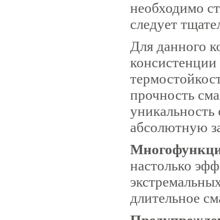
необходимо ста
следует тщате
Для данного к
консистенции
термостойкост
прочность сма
уникальность 
абсолютную з
Многофункци
настолько эфф
экстремальных
длительное см
Предупрежде