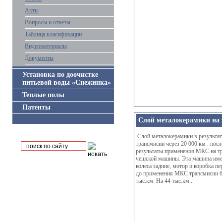
Акты
Вопросы и ответы
Таблица класификации
Видеоматериалы
Документы
Установка по доочистке
питьевой воды «Снежинка»
Теплые полы
Патенты
Слой металокерамики на 
Слой металокерамики в результа
трансмисии через 20 000 км . по
результаты применения МКС на т
чешской машины. Эта машина име
колеса задние, мотор и коробка п
до применения МКС трансмисии бы
тыс.км. На 44 тыс.км...