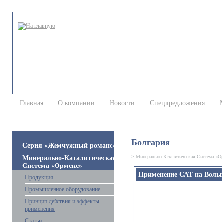
Главная
О компании
Новости
Спецпредложения
Болгария
Серия «Жемчужный романс»
>
Минерально-Каталитическая Система «О
Минерально-Каталитическая
Система «Ормекс»
Применение САТ на Воль
Продукция
Промышленное оборудование
Принцип действия и эффекты
применения
Статьи